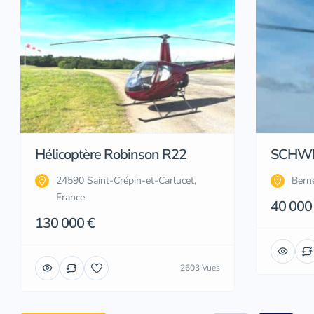
Hélicoptère Robinson R22
SCHWE
24590 Saint-Crépin-et-Carlucet,
Bern
France
40 000
130 000 €
2603 Vues