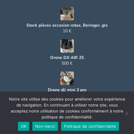
Stock pièces occasion rotax, Beringer, grs
10 €
Drone DJI AIR 2S
500 €
Drone dji mini 3 pro
500 €
Notre site utilise des cookies pour améliorer votre expérience
de navigation. En continuant à utiliser notre site, vous
acceptez notre utilisation de cookies conformément à notre
politique de confidentialité.
© 2025 Aerocoin. All rights reserved.
OK
Non merci
Politique de confidentialité