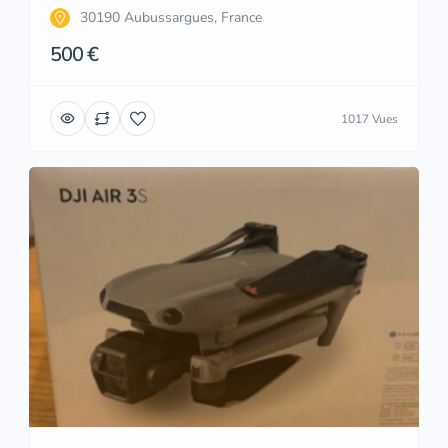
30190 Aubussargues, France
500 €
1017 Vues