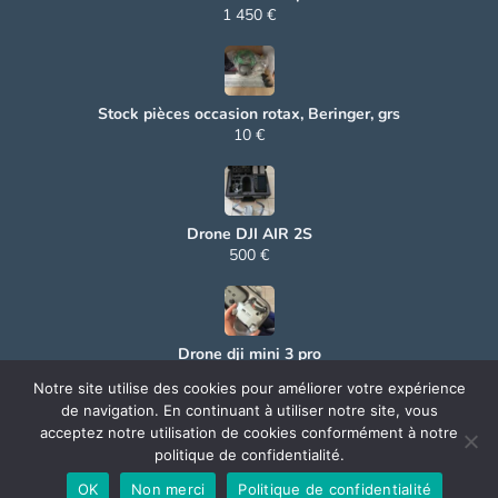
1 450 €
Stock pièces occasion rotax, Beringer, grs
10 €
Drone DJI AIR 2S
500 €
Drone dji mini 3 pro
500 €
Notre site utilise des cookies pour améliorer votre expérience
de navigation. En continuant à utiliser notre site, vous
acceptez notre utilisation de cookies conformément à notre
politique de confidentialité.
© 2025 Aerocoin. All rights reserved.
OK
Non merci
Politique de confidentialité