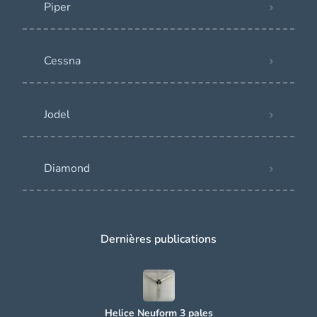
Piper
Cessna
Jodel
Diamond
Dernières publications
Helice Neuform 3 pales