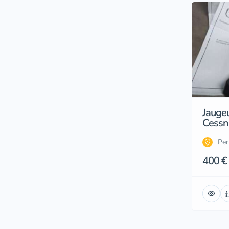
Jauge
Cessn
Per
400 €