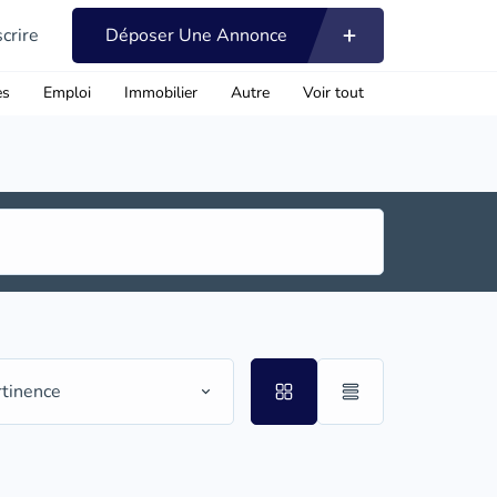
scrire
Déposer Une Annonce
es
Emploi
Immobilier
Autre
Voir tout
rtinence