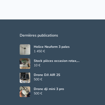
Dernières publications
Helice Neuform 3 pales
1 450 €
Stock pièces occasion rotax,
Beringer, grs
10 €
Drone DJI AIR 2S
500 €
Drone dji mini 3 pro
500 €