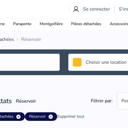
Se connecter
S'in
one
Parapente
Montgolfière
Pièces détachées
Accessoir
tachées
Réservoir
tats
Filtrer par:
Pe
Réservoir
étachées
Réservoir
Supprimer tout