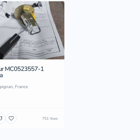
ur MC0523557-1
a
pignan, France
751 Vues