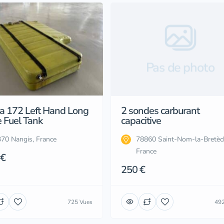
Pas de photo
a 172 Left Hand Long
2 sondes carburant
 Fuel Tank
capacitive
70 Nangis, France
78860 Saint-Nom-la-Bretèc
France
 €
250 €
725 Vues
492