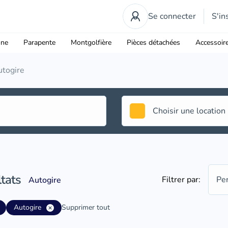
Se connecter
S'in
one
Parapente
Montgolfière
Pièces détachées
Accessoir
togire
tats
Filtrer par:
Pe
Autogire
Autogire
Supprimer tout