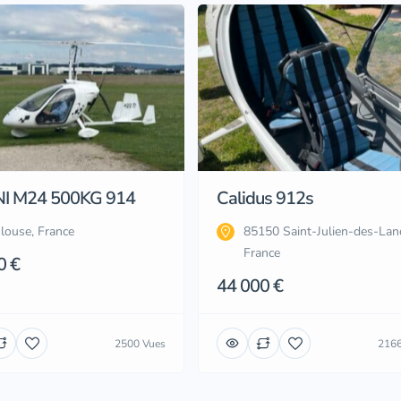
I M24 500KG 914
Calidus 912s
louse, France
85150 Saint-Julien-des-Lan
France
0 €
44 000 €
2500 Vues
2166