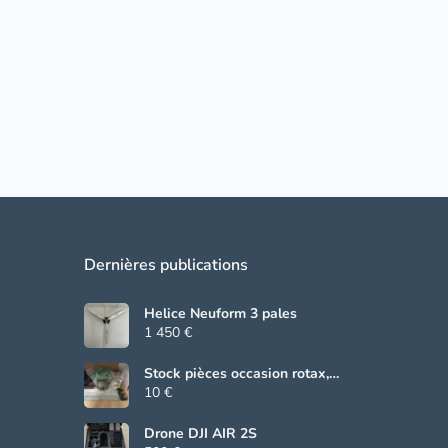
Dernières publications
Helice Neuform 3 pales
1 450 €
Stock pièces occasion rotax,
Beringer, grs
10 €
Drone DJI AIR 2S