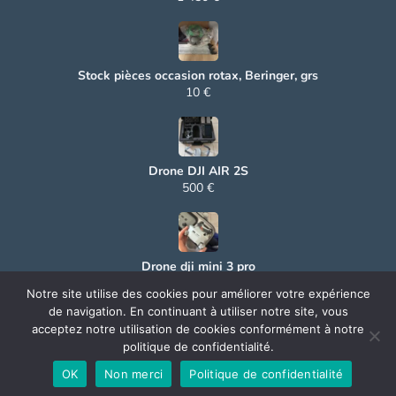
Stock pièces occasion rotax, Beringer, grs
10 €
Drone DJI AIR 2S
500 €
Drone dji mini 3 pro
500 €
Notre site utilise des cookies pour améliorer votre expérience
de navigation. En continuant à utiliser notre site, vous
acceptez notre utilisation de cookies conformément à notre
politique de confidentialité.
© 2025 Aerocoin. All rights reserved.
OK
Non merci
Politique de confidentialité