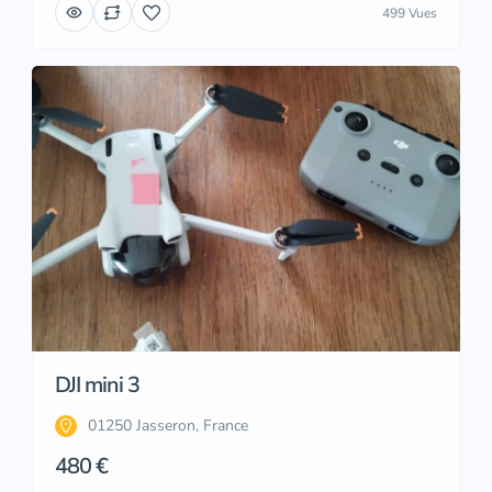
499 Vues
DJI mini 3
01250 Jasseron, France
480 €