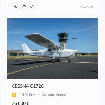
4416 Vues
CESSNA C172C
19100 Brive-la-Gaillarde, France
76 500 €