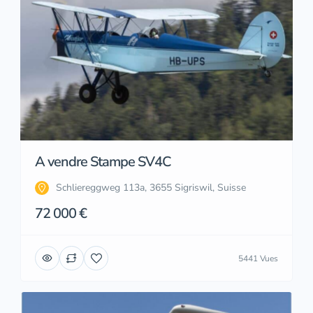
A vendre Stampe SV4C
Schliereggweg 113a, 3655 Sigriswil, Suisse
72 000 €
5441 Vues