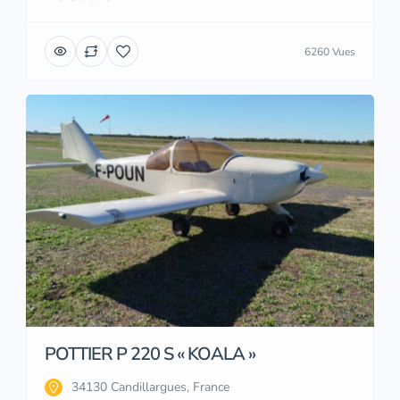
6260 Vues
POTTIER P 220 S « KOALA »
34130 Candillargues, France