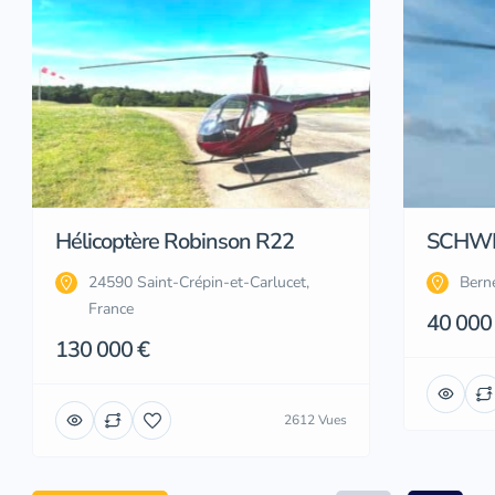
Hélicoptère Robinson R22
SCHWE
24590 Saint-Crépin-et-Carlucet,
Bern
France
40 000
130 000 €
2612 Vues