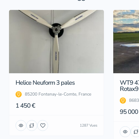
Helice Neuform 3 pales
WT9 4
Rotax9
85200 Fontenay-le-Comte, France
8683
1 450 €
95 000
1287 Vues