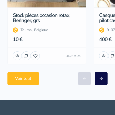
Stock pièces occasion rotax,
Casque
Beringer, grs
pilot ca
Tournai, Belgique
9137
10 €
400 €
3426 Vues
Voir tout