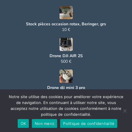
Stock pièces occasion rotax, Beringer, grs
10 €
Drone DJI AIR 2S
500 €
Drone dji mini 3 pro
500 €
Notre site utilise des cookies pour améliorer votre expérience
de navigation. En continuant à utiliser notre site, vous
acceptez notre utilisation de cookies conformément à notre
politique de confidentialité.
© 2025 Aerocoin. All rights reserved.
OK
Non merci
Politique de confidentialité