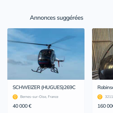
Annonces suggérées
SCHWEIZER (HUGUES)269C
Robins
Bernes-sur-Oise, France
3211
40 000 €
160 00