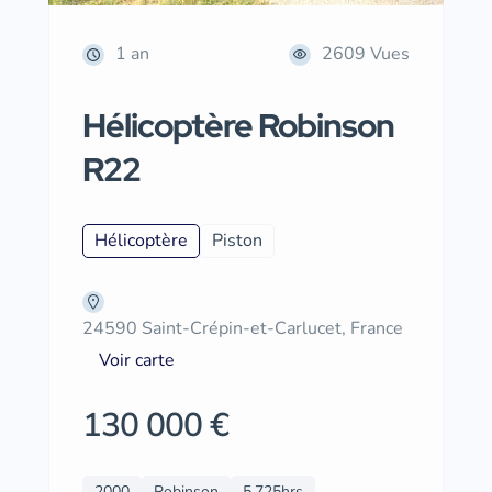
1 an
2609 Vues
Hélicoptère Robinson
R22
Hélicoptère
Piston
24590 Saint-Crépin-et-Carlucet, France
Voir carte
130 000 €
2000
Robinson
5,725hrs