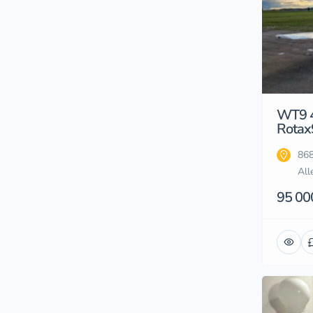
WT9 
Rotax
86
Al
95 00