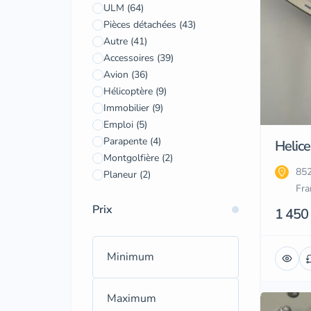
ULM
(64)
Pièces détachées
(43)
Autre
(41)
Accessoires
(39)
Avion
(36)
Hélicoptère
(9)
Immobilier
(9)
Emploi
(5)
Parapente
(4)
Helic
Montgolfière
(2)
852
Planeur
(2)
Fra
Prix
1 450