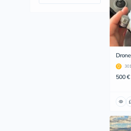
Drone 
301
500 €