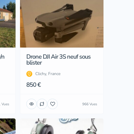
/n
Drone DJI Air 3S neuf sous
blister
Clichy, France
850 €
 Vues
966 Vues