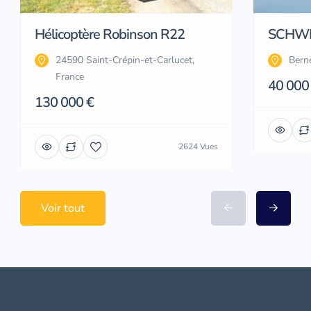
Hélicoptère Robinson R22
SCHWE
24590 Saint-Crépin-et-Carlucet,
Bern
France
40 000
130 000 €
2624 Vues
Voir tout