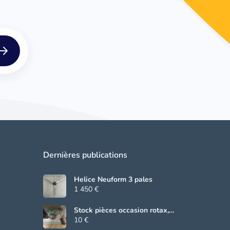
Dernières publications
Helice Neuform 3 pales
1 450 €
Stock pièces occasion rotax,
Beringer, grs
10 €