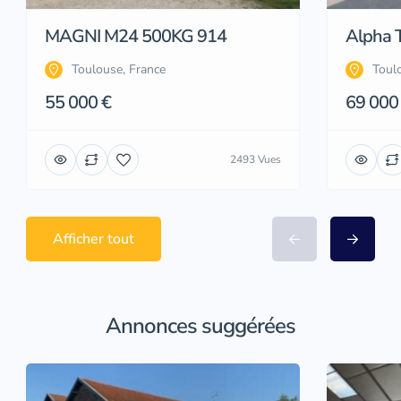
MAGNI M24 500KG 914
Alpha 
Toulouse, France
Toul
55 000 €
69 000
2493 Vues
Afficher tout
Annonces suggérées