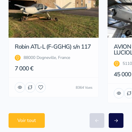
Robin ATL-L (F-GGHG) s/n 117
AVION
LUCIOL
88000 Dogneville, France
5110
7 000 €
45 000
8364 Vues
Voir tout