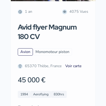
1 an
4075 Vues
Avid flyer Magnum
180 CV
Avion
Monomoteur piston
65370 Thèbe, France
Voir carte
45 000 €
1994
Aeroflying
830hrs