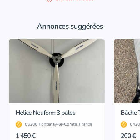
Annonces suggérées
Helice Neuform 3 pales
Bâche T
85200 Fontenay-le-Comte, France
64200
1 450 €
200 €