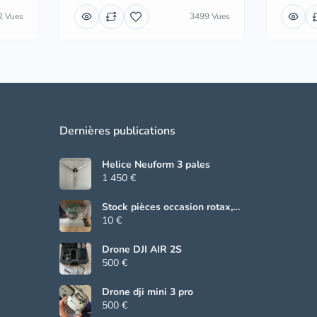
2 Vues
3499 Vues
Dernières publications
Helice Neuform 3 pales
1 450 €
Stock pièces occasion rotax,
Beringer, grs
10 €
Drone DJI AIR 2S
500 €
Drone dji mini 3 pro
500 €