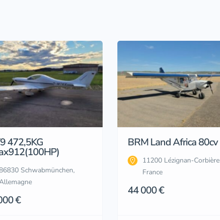
9 472,5KG
BRM Land Africa 80cv
ax912(100HP)
11200 Lézignan-Corbière
86830 Schwabmünchen,
France
Allemagne
44 000 €
000 €