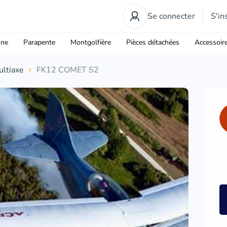
Se connecter
S'in
one
Parapente
Montgolfière
Pièces détachées
Accessoir
ltiaxe
FK12 COMET S2