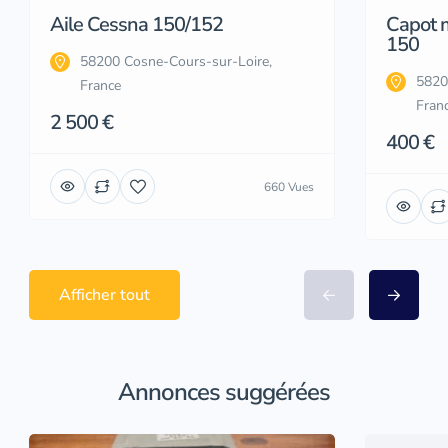
Aile Cessna 150/152
Capot 
150
58200 Cosne-Cours-sur-Loire,
5820
France
Fran
2 500 €
400 €
660 Vues
Afficher tout
Annonces suggérées