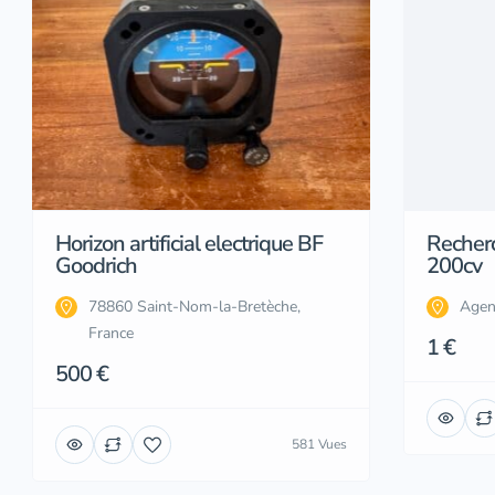
Horizon artificial electrique BF
Recher
Goodrich
200cv
78860 Saint-Nom-la-Bretèche,
Agen
France
1 €
500 €
581 Vues