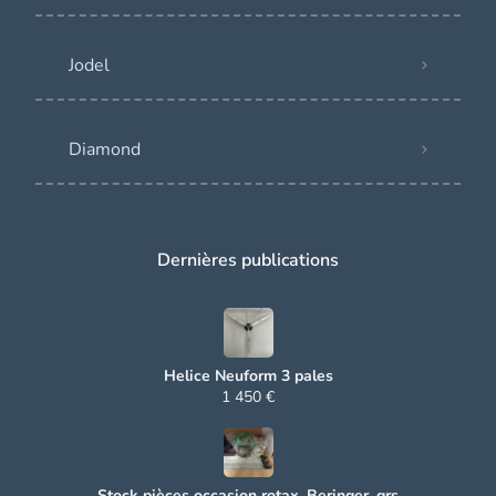
Jodel
Diamond
Dernières publications
Helice Neuform 3 pales
1 450 €
Stock pièces occasion rotax, Beringer, grs