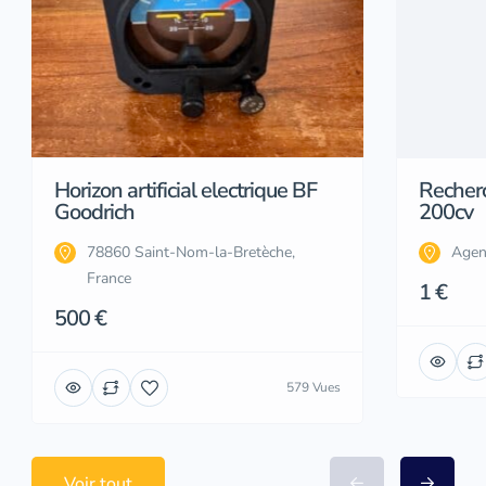
Horizon artificial electrique BF
Recher
Goodrich
200cv
78860 Saint-Nom-la-Bretèche,
Agen
France
1 €
500 €
579 Vues
Voir tout