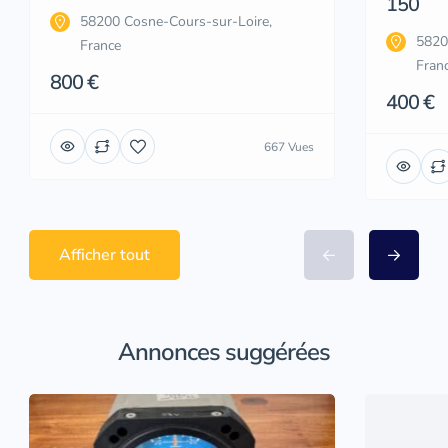
150
58200 Cosne-Cours-sur-Loire,
5820
France
Fran
800 €
400 €
667 Vues
Afficher tout
Annonces suggérées