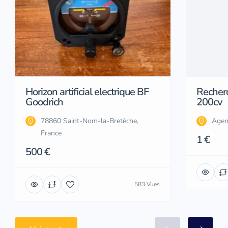
Horizon artificial electrique BF
Recher
Goodrich
200cv
78860 Saint-Nom-la-Bretèche,
Agen
France
1 €
500 €
583 Vues