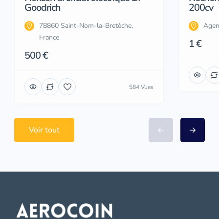
Goodrich
200cv
78860 Saint-Nom-la-Bretèche,
Agen
France
1 €
500 €
584 Vues
Voir tout