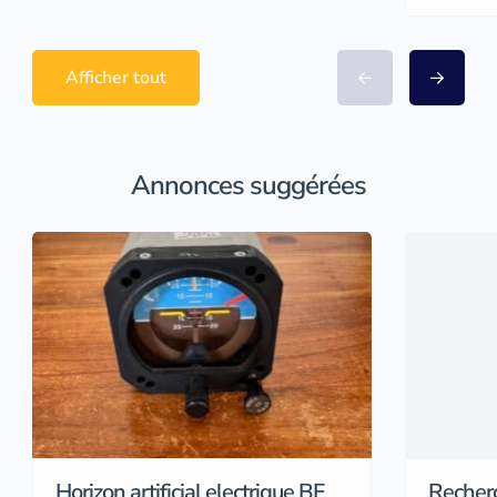
Afficher tout
Annonces suggérées
Horizon artificial electrique BF
Recher