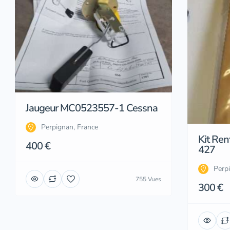
Jaugeur MC0523557-1 Cessna
Perpignan, France
Kit Re
400 €
427
Perp
755 Vues
300 €