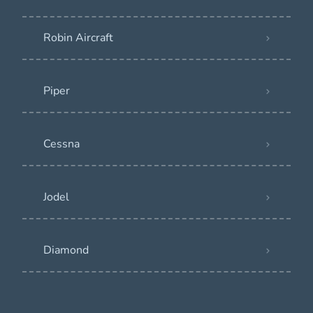
Robin Aircraft
Piper
Cessna
Jodel
Diamond