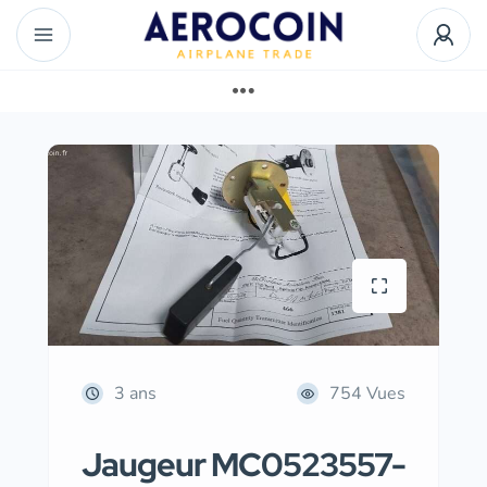
3 ans
754 Vues
Jaugeur MC0523557-