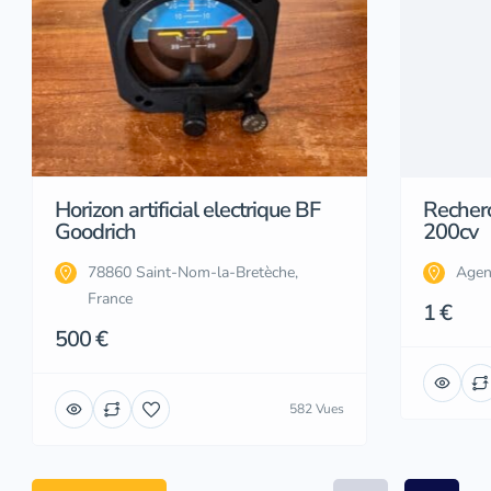
Horizon artificial electrique BF
Recher
Goodrich
200cv
78860 Saint-Nom-la-Bretèche,
Agen
France
1 €
500 €
582 Vues