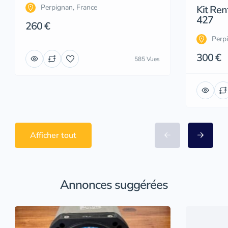
Perpignan, France
Kit Re
427
260 €
Perp
300 €
585 Vues
Afficher tout
Annonces suggérées