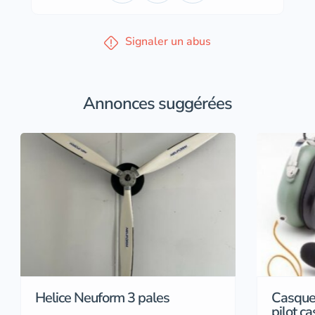
Signaler un abus
Annonces suggérées
Helice Neuform 3 pales
Casque
pilot ca