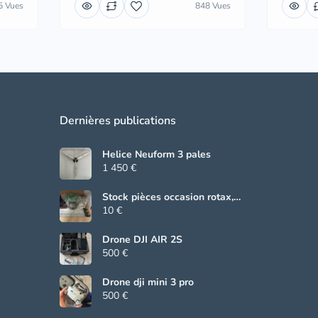
5 Vues
848 Vues
Dernières publications
Helice Neuform 3 pales
1 450 €
Stock pièces occasion rotax,
Beringer, grs
10 €
Drone DJI AIR 2S
500 €
Drone dji mini 3 pro
500 €