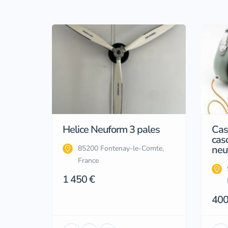
Helice Neuform 3 pales
Cas
casq
neu
85200 Fontenay-le-Comte,
France
1 450 €
400