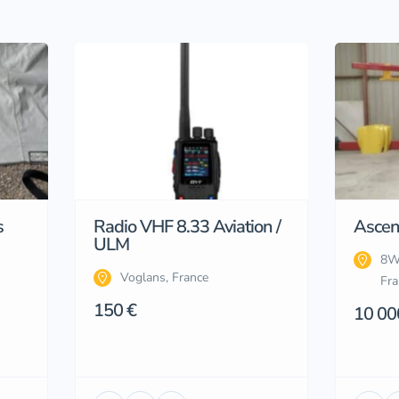
s
Radio VHF 8.33 Aviation /
Ascen
ULM
8W
Voglans, France
Fra
150 €
10 00