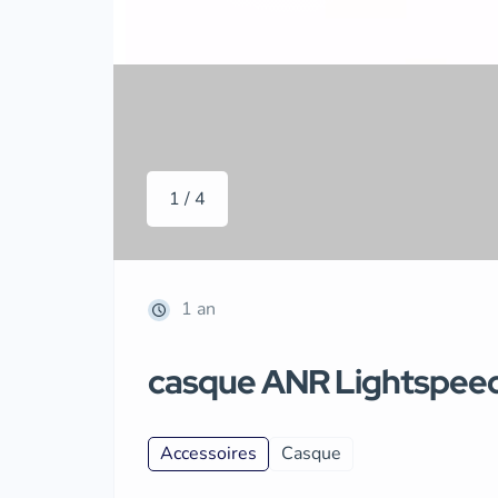
1 / 4
1 an
casque ANR Lightspee
Accessoires
Casque