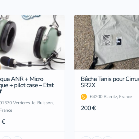
que ANR + Micro
Bâche Tanis pour Cirru
ue + pilot case – Etat
SR2X
f
64200 Biarritz, France
91370 Verrières-le-Buisson,
200 €
France
 €