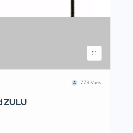
778 Vues
d ZULU