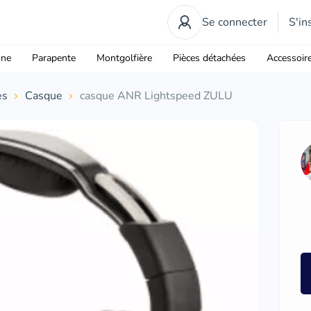
Se connecter
S'in
one
Parapente
Montgolfière
Pièces détachées
Accessoir
es
Casque
casque ANR Lightspeed ZULU