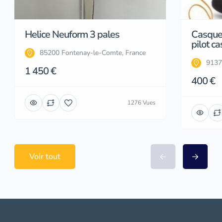
Helice Neuform 3 pales
Casque
pilot ca
85200 Fontenay-le-Comte, France
9137
1 450 €
400 €
1276 Vues
Voir tout