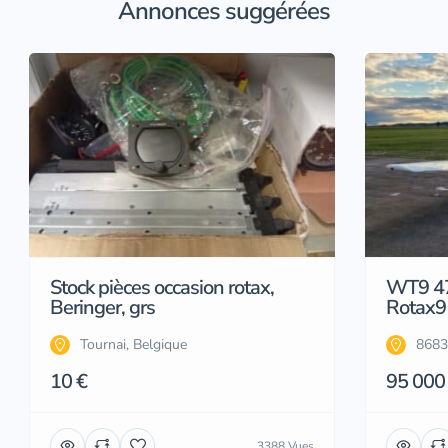
Annonces suggérées
Stock pièces occasion rotax,
WT9 4
Beringer, grs
Rotax9
Tournai, Belgique
8683
10 €
95 000
3388 Vues