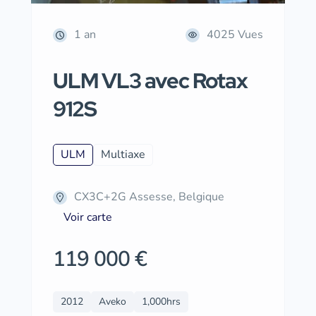
1 an
4025 Vues
ULM VL3 avec Rotax
912S
ULM
Multiaxe
CX3C+2G Assesse, Belgique
Voir carte
119 000 €
2012
Aveko
1,000hrs