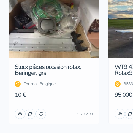
Stock pièces occasion rotax,
WT9 4
Beringer, grs
Rotax9
Tournai, Belgique
8683
10 €
95 000
3379 Vues