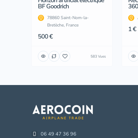
Horizon artificial electrique
Rec
BF Goodrich
360
78860 Saint-Nom-la-
Bretèche, France
1 €
500 €
583 Vues
06 49 47 36 96