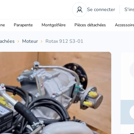
Se connecter
S'in
one
Parapente
Montgolfière
Pièces détachées
Accessoir
tachées
Moteur
Rotax 912 S3-01