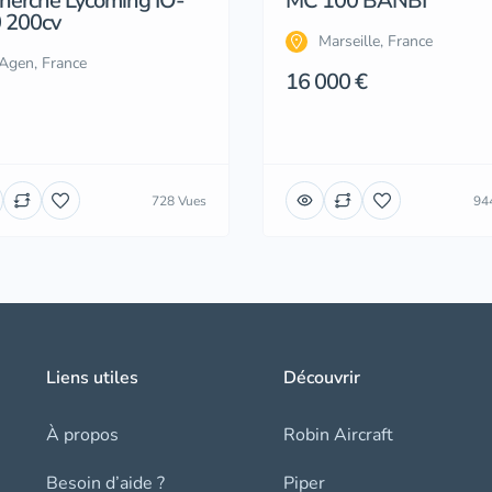
herche Lycoming IO-
MC 100 BANBI
 200cv
Marseille, France
Agen, France
16 000 €
728 Vues
94
Liens utiles
Découvrir
À propos
Robin Aircraft
Besoin d’aide ?
Piper