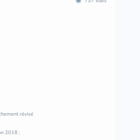
737 Vues
chement révisé
on 2018 ;