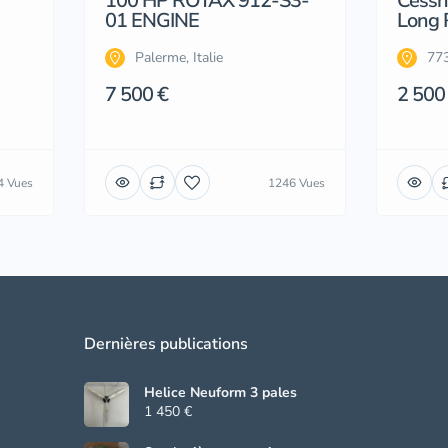
100 HP ROTAX 912-S3-
Cessn
01 ENGINE
Long 
Palerme, Italie
773
7 500 €
2 500
4 Vues
1246 Vues
Dernières publications
Helice Neuform 3 pales
1 450 €