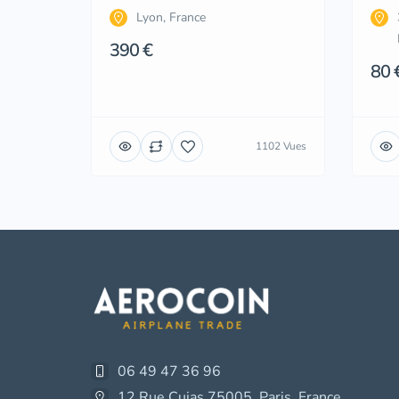
Lyon, France
390 €
80 
1102 Vues
06 49 47 36 96
12 Rue Cujas 75005, Paris, France