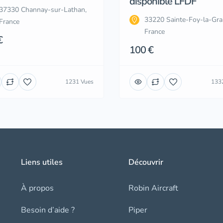
disponible LFDF
37330 Channay-sur-Lathan,
33220 Sainte-Foy-la-Gra
France
France
€
100 €
1231 Vues
133
Liens utiles
Découvrir
À propos
Robin Aircraft
Besoin d’aide ?
Piper