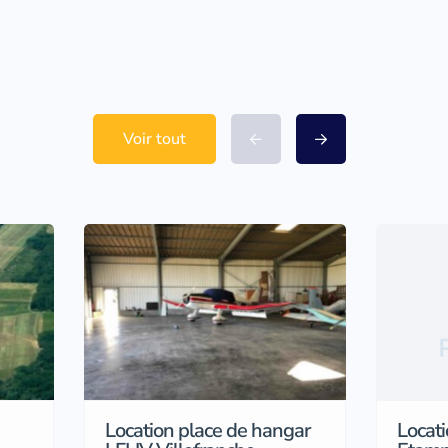
Voir tout
Location place de hangar
Locat