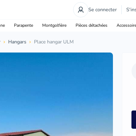
Se connecter
S'in
one
Parapente
Montgolfière
Pièces détachées
Accessoir
r
Hangars
Place hangar ULM