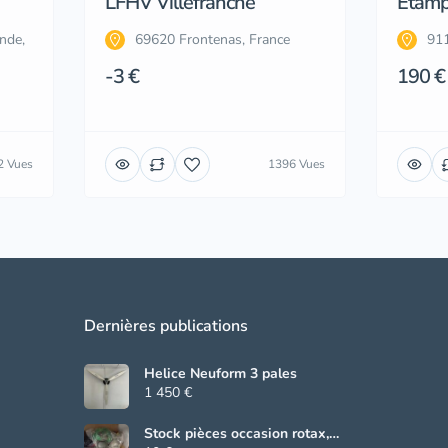
LFHV Villefranche
Etam
nde,
69620 Frontenas, France
911
-3 €
190 €
2 Vues
1396 Vues
Dernières publications
Helice Neuform 3 pales
1 450 €
Stock pièces occasion rotax,
Beringer, grs