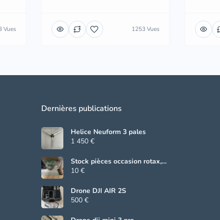
3 Vues
1253 Vues
Dernières publications
Helice Neuform 3 pales
1 450 €
Stock pièces occasion rotax,
Beringer, grs
10 €
Drone DJI AIR 2S
500 €