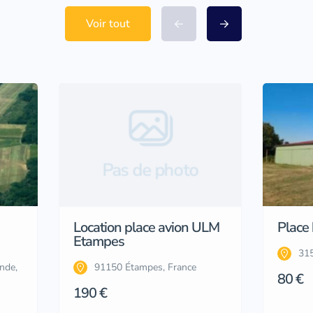
Voir tout
Pas de photo
Location place avion ULM
Place
Etampes
315
nde,
91150 Étampes, France
80 €
190 €