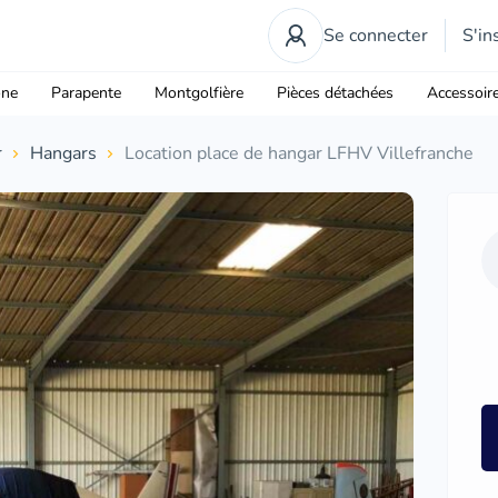
Se connecter
S'in
one
Parapente
Montgolfière
Pièces détachées
Accessoir
r
Hangars
Location place de hangar LFHV Villefranche