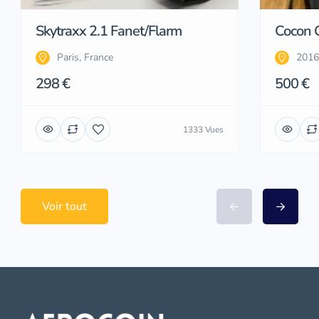
Skytraxx 2.1 Fanet/Flarm
Cocon G
Paris, France
2016
298 €
500 €
1333 Vues
Voir tout