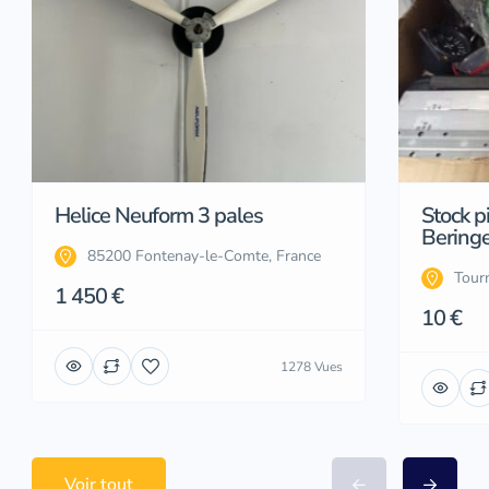
Helice Neuform 3 pales
Stock p
Beringe
85200 Fontenay-le-Comte, France
Tourn
1 450 €
10 €
1278 Vues
Voir tout