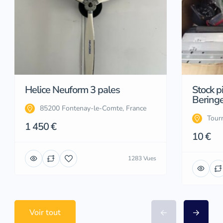
Helice Neuform 3 pales
Stock p
Beringe
85200 Fontenay-le-Comte, France
Tourn
1 450 €
10 €
1283 Vues
Voir tout