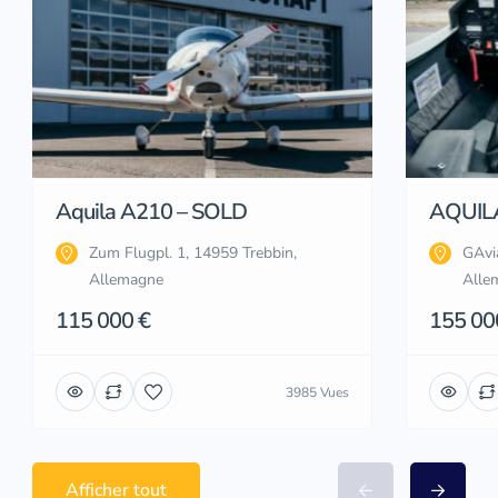
Aquila A210 – SOLD
AQUIL
Zum Flugpl. 1, 14959 Trebbin,
GAvia
Allemagne
Alle
115 000 €
155 00
3985 Vues
Afficher tout