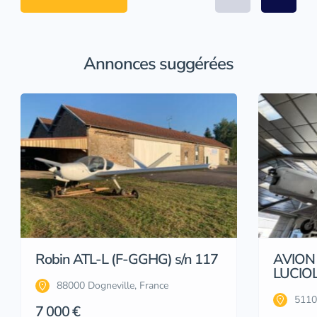
Annonces suggérées
Robin ATL-L (F-GGHG) s/n 117
AVION
LUCIOL
88000 Dogneville, France
5110
7 000 €