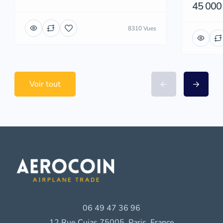
45 000
8310 Vues
Voir tout
06 49 47 36 96
12 Rue Cujas 75005, Paris, France