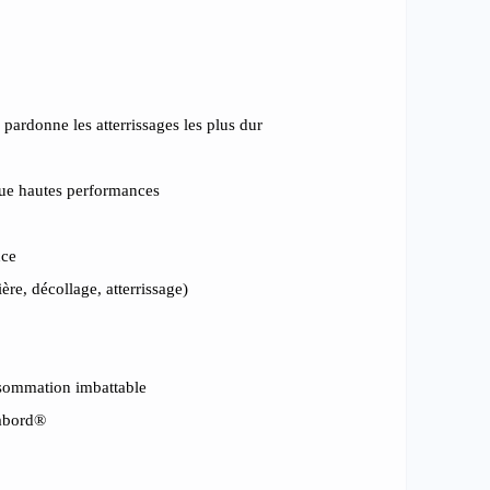
pardonne les atterrissages les plus dur
que hautes performances
nce
ère, décollage, atterrissage)
nsommation imbattable
habord®