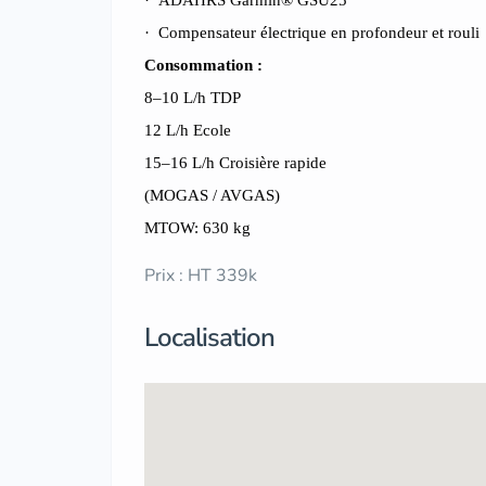
·
ADAHRS Garmin® GSU25
·
Compensateur électrique en profondeur et rouli
Consommation :
8–10 L/h TDP
12 L/h Ecole
15–16 L/h Croisière rapide
(MOGAS / AVGAS)
MTOW: 630 kg
Prix : HT 339k
Localisation