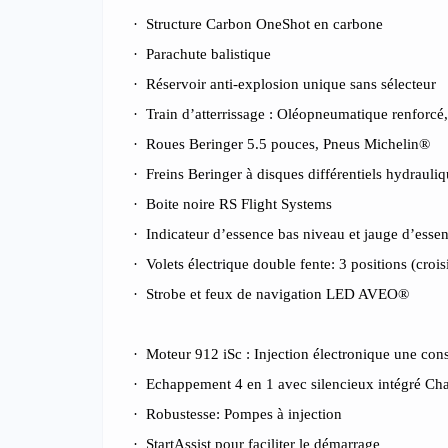
·
Structure Carbon OneShot en carbone
·
Parachute balistique
·
Réservoir anti-explosion unique sans sélecteur
·
Train d’atterrissage : Oléopneumatique renforcé, 
·
Roues Beringer 5.5 pouces, Pneus Michelin®
·
Freins Beringer à disques différentiels hydrauli
·
Boite noire RS Flight Systems
·
Indicateur d’essence bas niveau et jauge d’esse
·
Volets électrique double fente: 3 positions (croisi
·
Strobe et feux de navigation LED AVEO®
·
Moteur 912 iSc : Injection électronique une co
·
Echappement 4 en 1 avec silencieux intégré C
·
Robustesse: Pompes à injection
·
StartAssist pour faciliter le démarrage