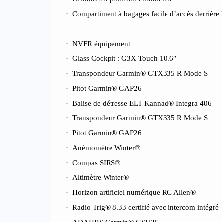
·
Compartiment à bagages facile d’accès derrière l
·
NVFR équipement
·
Glass Cockpit : G3X Touch 10.6″
·
Transpondeur Garmin® GTX335 R Mode S
·
Pitot Garmin® GAP26
·
Balise de détresse ELT Kannad® Integra 406
·
Transpondeur Garmin® GTX335 R Mode S
·
Pitot Garmin® GAP26
·
Anémomètre Winter®
·
Compas SIRS®
·
Altimètre Winter®
·
Horizon artificiel numérique RC Allen®
·
Radio Trig® 8.33 certifié avec intercom intégré