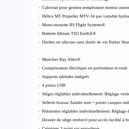
·
Calorstat pour gestion température moteur auto
·
Hélice MT Propeller MTV-34 pas variable hydra
·
Mono-manette RS Flight Systems®
·
Batterie lithium TSO EarthX®
·
Durites en silicone sans durée de vie Parker Str
·
Manches Ray Allen®
·
Compensateur électrique en profondeur et rouli
·
Supports tablettes intégrés
·
4 prises USB
·
Sièges réglables individuellement: Réglage vertic
·
Sellerie housse Zander noir + portes casques int
·
Palonniers réglables individuellement: Réglage é
·
Dossier de siège renforcé pour accès facilité à b
·
Ceintures 3 point sur enrouleurs