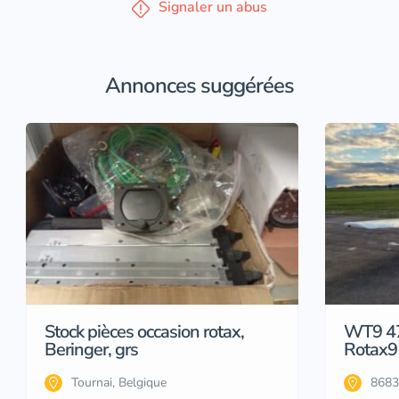
Signaler un abus
Annonces suggérées
Stock pièces occasion rotax,
WT9 4
Beringer, grs
Rotax9
Tournai, Belgique
8683