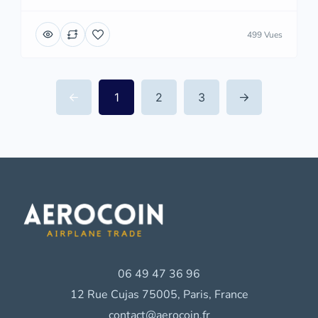
499 Vues
1
2
3
06 49 47 36 96
12 Rue Cujas 75005, Paris, France
contact@aerocoin.fr