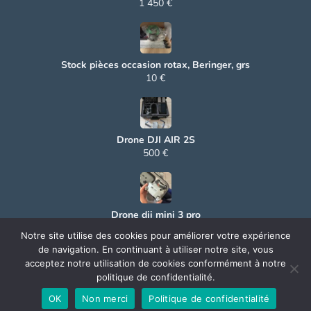
1 450 €
Stock pièces occasion rotax, Beringer, grs
10 €
Drone DJI AIR 2S
500 €
Drone dji mini 3 pro
500 €
Notre site utilise des cookies pour améliorer votre expérience
de navigation. En continuant à utiliser notre site, vous
acceptez notre utilisation de cookies conformément à notre
politique de confidentialité.
© 2025 Aerocoin. All rights reserved.
OK
Non merci
Politique de confidentialité