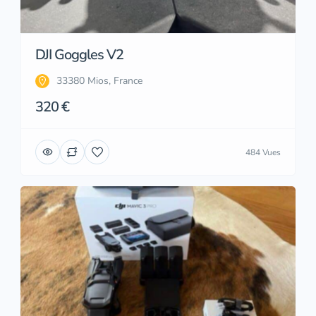
DJI Goggles V2
33380 Mios, France
320 €
484 Vues