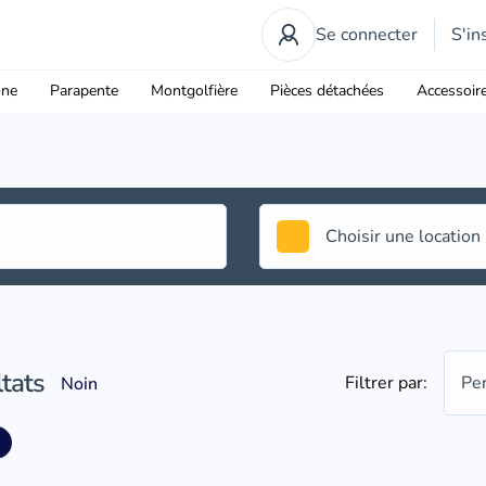
Se connecter
S'in
one
Parapente
Montgolfière
Pièces détachées
Accessoir
tats
Filtrer par:
Pe
Noin