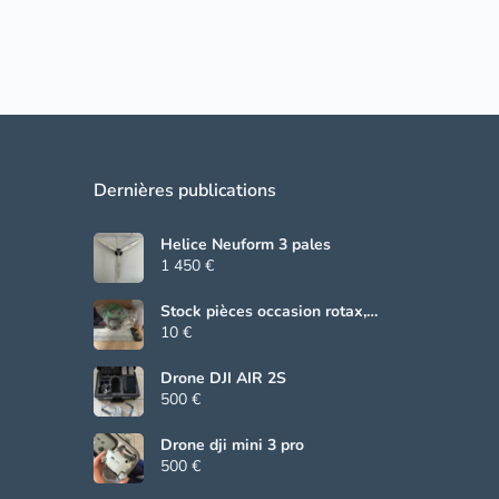
Dernières publications
Helice Neuform 3 pales
1 450 €
Stock pièces occasion rotax,
Beringer, grs
10 €
Drone DJI AIR 2S
500 €
Drone dji mini 3 pro
500 €