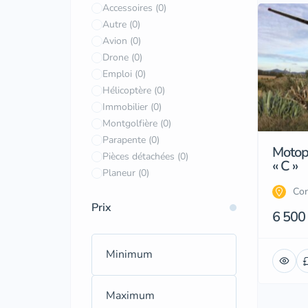
Accessoires
(0)
Autre
(0)
Avion
(0)
Drone
(0)
Emploi
(0)
Hélicoptère
(0)
Immobilier
(0)
Montgolfière
(0)
Parapente
(0)
Motop
Pièces détachées
(0)
« C »
Planeur
(0)
Cor
Prix
6 500