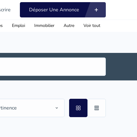
scrire
Déposer Une Annonce
es
Emploi
Immobilier
Autre
Voir tout
rtinence