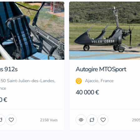
us 912s
Autogire MTOSport
50 Saint-Julien-des-Landes,
Ajaccio, France
nce
40 000 €
0 €
2158 Vues
2905