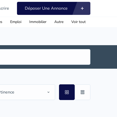
scrire
Déposer Une Annonce
es
Emploi
Immobilier
Autre
Voir tout
rtinence