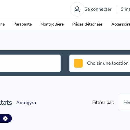
Se connecter
S'in
one
Parapente
Montgolfière
Pièces détachées
Accessoir
tats
Filtrer par:
Pe
Autogyro
o