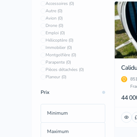
Accessoires
(0)
Autre
(0)
Avion
(0)
Drone
(0)
Emploi
(0)
Hélicoptère
(0)
Immobilier
(0)
Montgolfière
(0)
Parapente
(0)
Calid
Pièces détachées
(0)
Planeur
(0)
851
Fra
Prix
44 00