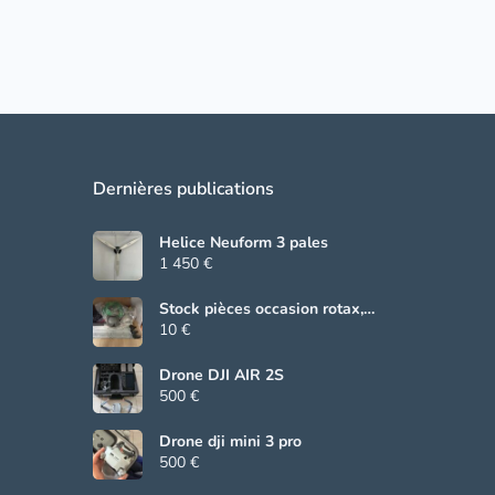
Dernières publications
Helice Neuform 3 pales
1 450 €
Stock pièces occasion rotax,
Beringer, grs
10 €
Drone DJI AIR 2S
500 €
Drone dji mini 3 pro
500 €