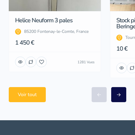
Helice Neuform 3 pales
Stock p
Beringe
85200 Fontenay-le-Comte, France
Tourn
1 450 €
10 €
1281 Vues
Voir tout