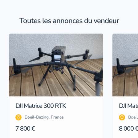
Toutes les annonces du vendeur
DJI Matrice 300 RTK
DJI Mat
Boeil-Bezing, France
Boeil
7 800 €
8 000 