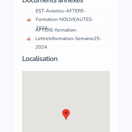
EST-Avionics-AFTERE-
Formation-NOUVEAUTES-
2024
AFTERE-formation-
LettreInformation-Semaine25-
2024
Localisation