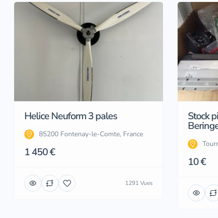
Helice Neuform 3 pales
Stock p
Beringe
85200 Fontenay-le-Comte, France
Tourn
1 450 €
10 €
1291 Vues