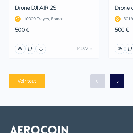
Drone DJI AIR 2S
Drone d
10000 Troyes, France
3019
500 €
500 €
1045 Vues
Voir tout