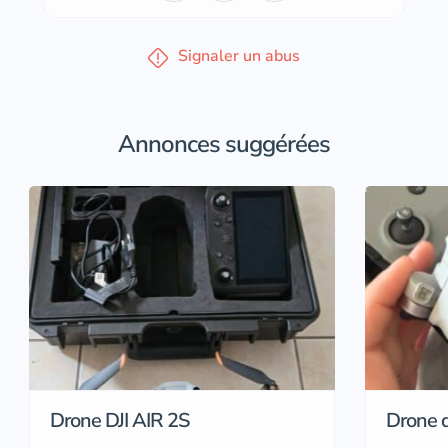
Signaler un abus
Annonces suggérées
Drone DJI AIR 2S
Drone d