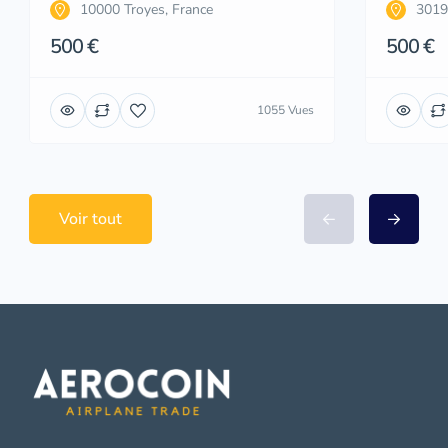
10000 Troyes, France
3019
500 €
500 €
1055 Vues
Voir tout