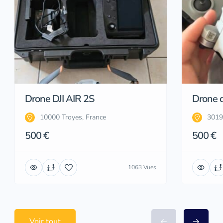
Drone DJI AIR 2S
Drone d
10000 Troyes, France
3019
500 €
500 €
1063 Vues
Voir tout