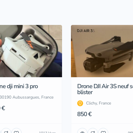
e dji mini 3 pro
Drone DJI Air 3S neuf 
blister
30190 Aubussargues, France
Clichy, France
 €
850 €