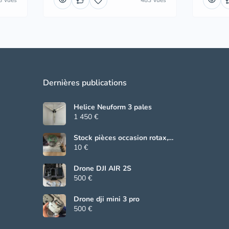
8 Vues
483 Vues
Dernières publications
Helice Neuform 3 pales
1 450 €
Stock pièces occasion rotax,
Beringer, grs
10 €
Drone DJI AIR 2S
500 €
Drone dji mini 3 pro
500 €