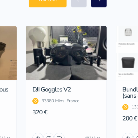
sous
DJI Goggles V2
Bundle
(sans
33380 Mios, France
131
320 €
200 €