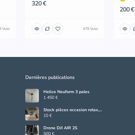
320 €
200 €
9 Vues
479 Vues
Dernières publications
Helice Neuform 3 pales
1 450 €
Stock pièces occasion rotax,
Beringer, grs
10 €
Drone DJI AIR 2S
500 €