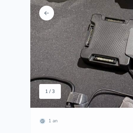
1 / 3
1 an