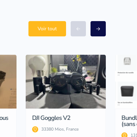
Voir tout
sous
DJI Goggles V2
Bundle
(sans
33380 Mios, France
131