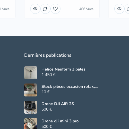
1 Vues
486 Vues
Dernières publications
Helice Neuform 3 pales
1 450 €
Stock pièces occasion rotax,
Beringer, grs
10 €
Drone DJI AIR 2S
500 €
Drone dji mini 3 pro
500 €