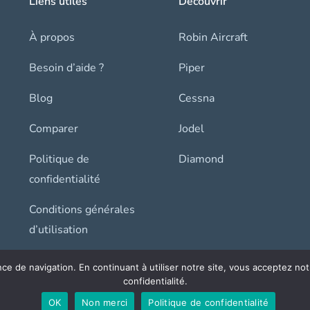
Liens utiles
Découvrir
À propos
Robin Aircraft
Besoin d’aide ?
Piper
Blog
Cessna
Comparer
Jodel
Politique de
Diamond
confidentialité
Conditions générales
d’utilisation
nce de navigation. En continuant à utiliser notre site, vous acceptez no
confidentialité.
© 2025 Aerocoin. All rights reserved.
OK
Non merci
Politique de confidentialité