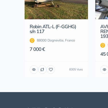
Robin ATL-L (F-GGHG)
AV
s/n 117
REN
193
88000 Dogneville, France
7 000 €
45 
8305 Vues