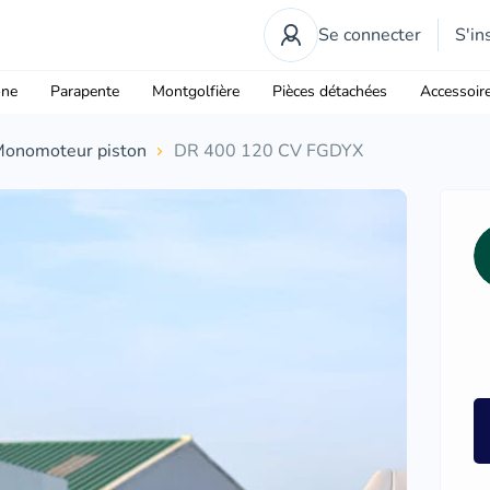
Se connecter
S'in
one
Parapente
Montgolfière
Pièces détachées
Accessoir
onomoteur piston
DR 400 120 CV FGDYX