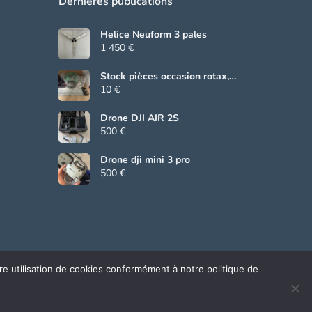
Dernières publications
Helice Neuform 3 pales
1 450 €
Stock pièces occasion rotax,
Beringer, grs
10 €
Drone DJI AIR 2S
500 €
Drone dji mini 3 pro
500 €
tre utilisation de cookies conformément à notre politique de