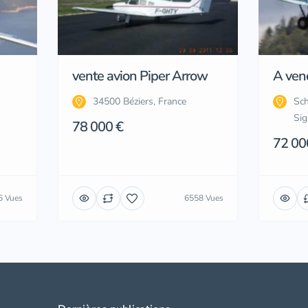
vente avion Piper Arrow
A ven
34500 Béziers, France
Sch
Sig
78 000 €
72 00
6 Vues
6558 Vues